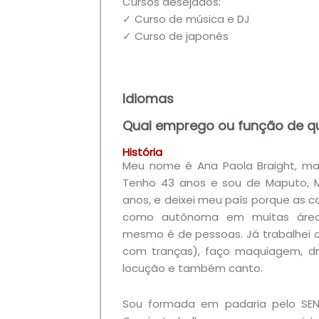
Cursos desejados:
✓ Curso de música e DJ
✓ Curso de japonês
Idiomas
Qual emprego ou função de q
História
Meu nome é Ana Paola Braight, m
Tenho 43 anos e sou de Maputo, M
anos, e deixei meu país porque as co
como autônoma em muitas áreas
mesmo é de pessoas. Já trabalhei c
com tranças), faço maquiagem, dr
locução e também canto.
Sou formada em padaria pelo SENA