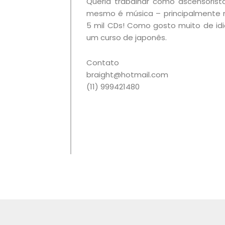
Queria trabalhar como ascensoris
mesmo é música – principalmente m
5 mil CDs! Como gosto muito de id
um curso de japonês.
Contato
braight@hotmail.com
(11) 999421480