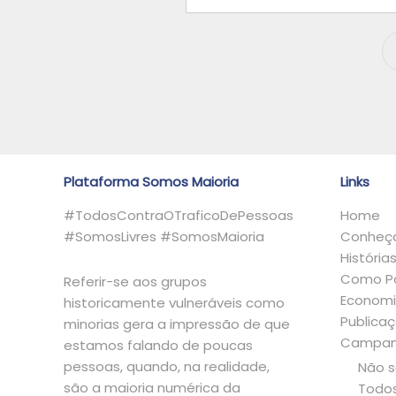
n
t
e
m
a
i
s
.
.
.
Plataforma Somos Maioria
Links
#TodosContraOTraficoDePessoas
Home
#SomosLivres #SomosMaioria
Conheça
História
Como Pa
Referir-se aos grupos
Economi
historicamente vulneráveis como
Publica
minorias gera a impressão de que
Campan
estamos falando de poucas
pessoas, quando, na realidade,
Não 
são a maioria numérica da
Todos