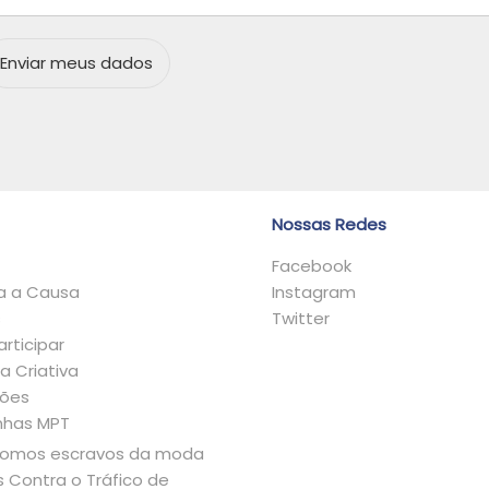
t
r
i
Enviar meus dados
b
u
i
r
Nossas Redes
Facebook
 a Causa
Instagram
s
Twitter
rticipar
a Criativa
ções
has MPT
somos escravos da moda
 Contra o Tráfico de