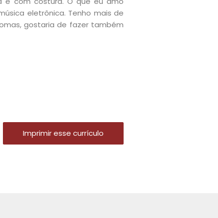
ta e com costura. O que eu amo
úsica eletrônica. Tenho mais de
iomas, gostaria de fazer também
Imprimir esse currículo