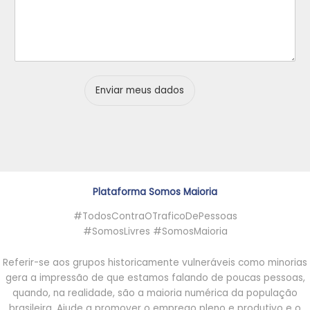
n
r
s
o
e
t
c
c
a
o
o
n
n
t
t
r
e
i
Enviar meus dados
m
b
a
u
i
i
s
r
.
.
.
Plataforma Somos Maioria
#TodosContraOTraficoDePessoas
#SomosLivres #SomosMaioria
Referir-se aos grupos historicamente vulneráveis como minorias
gera a impressão de que estamos falando de poucas pessoas,
quando, na realidade, são a maioria numérica da população
brasileira. Ajude a promover o emprego pleno e produtivo e o