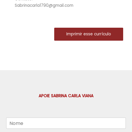
Sabrinacarla1790@gmail.com
Imprimir esse currículo
APOIE SABRINA CARLA VIANA
N
o
m