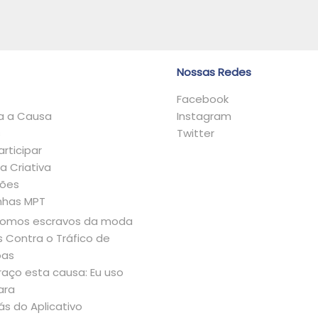
i
r
Nossas Redes
Facebook
 a Causa
Instagram
s
Twitter
rticipar
a Criativa
ções
has MPT
somos escravos da moda
 Contra o Tráfico de
oas
raço esta causa: Eu uso
ara
ás do Aplicativo