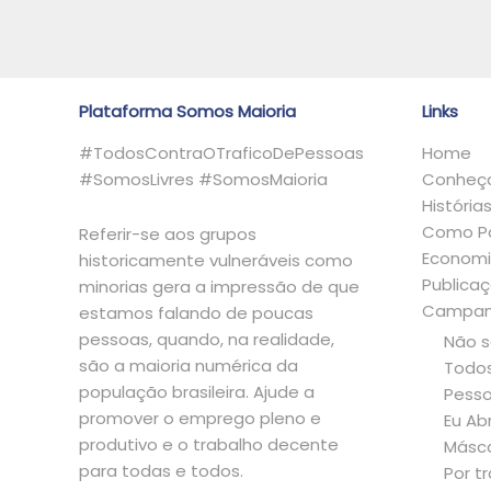
s
.
.
.
Plataforma Somos Maioria
Links
#TodosContraOTraficoDePessoas
Home
#SomosLivres #SomosMaioria
Conheça
História
Como Pa
Referir-se aos grupos
Economi
historicamente vulneráveis como
Publica
minorias gera a impressão de que
Campan
estamos falando de poucas
pessoas, quando, na realidade,
Não 
são a maioria numérica da
Todos
população brasileira. Ajude a
Pess
promover o emprego pleno e
Eu Ab
produtivo e o trabalho decente
Másc
para todas e todos.
Por tr