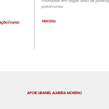
Prioridade em vagas área de jardina
patrimonial
História
ação/curso
APOIE LIBANIEL ALMEIRA MORENO